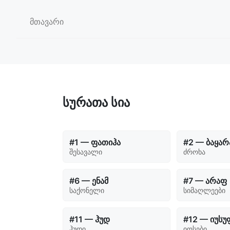
მთავარი
სურათა სია
#1 — ფათიჰა
#2 — ბაყარ
შესავალი
ძროხა
#6 — ენამ
#7 — არაფ
საქონელი
სიმაღლეები
#11 — ჰუდ
#12 — იუსუ
ჰუდი
იოსები