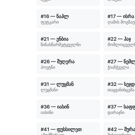
#16 — ნაჰლ
#17 — ისრა
ფუტკარი
ღამის მოგზა
#21 — ენბია
#22 — ჰაჯ
წინასწარმეტყველნი
მომლოცველ
#26 — შუღერა
#27 — ნემ
პოეტნი
ჭიანჭველა
#31 — ლუყმან
#32 — სეჯდ
ლუყმანი
თაყვანისცემა
#36 — იასინ
#37 — საფ
იასინი
დარაჯნი
#41 — ფუსსილეთ
#42 — შურ
ამომწურავი
შეხვედრები