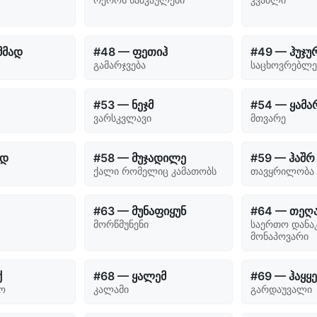
მმად
#48 — ფეთიჰ
#49 — ჰუჯუ
გამარჯვება
საცხოვრებლე
#53 — ნეჯმ
#54 — ყამა
ვარსკვლავი
მთვარე
იდ
#58 — მუჯადილე
#59 — ჰაშრ
ქალი რომელიც კამათობს
თავყრილობა
#63 — მუნაფიყუნ
#64 — თეღა
მორწმუნენი
საერთო დანა
მონაპოვარი
ქ
#68 — ყალემ
#69 — ჰაყყ
ო
კალამი
გარდაუვალი